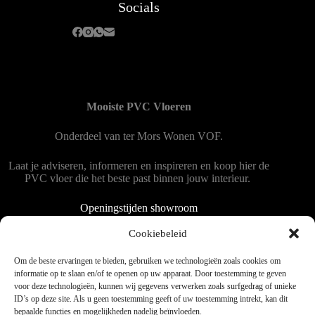
Socials
Mooiste PVC Vloeren
Onderdeel van
ter Mors Wonen
VOF.
Laat je adviseren, informeren en inspireren en koop hier de
PVC vloer die het beste past binnen jouw interieur.
Openingstijden showroom
Dinsdag tot en met vrijdag 9:00 - 18:00
Cookiebeleid
Zaterdag 9:00 tot 15:00
Om de beste ervaringen te bieden, gebruiken we technologieën zoals cookies om
informatie op te slaan en/of te openen op uw apparaat. Door toestemming te geven
voor deze technologieën, kunnen wij gegevens verwerken zoals surfgedrag of unieke
Copyright © 2025 - WordPress thema door blocksy - Made by
ID’s op deze site. Als u geen toestemming geeft of uw toestemming intrekt, kan dit
Jim ter Mors
bepaalde functies en mogelijkheden nadelig beïnvloeden.