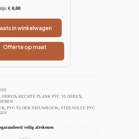
rijs:
€
0,00
laats in winkelwagen
Offerte op maat
026
VLOEREN
,
RECHTE PLANK PVC VLOEREN
,
OEREN
ER
,
PVC VLOER NIEUWBOUW
,
STIJLVOLLE PVC
GEN
garandeerd veilig afrekenen