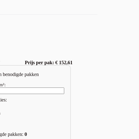
w
Prijs per pak: € 152,61
n benodigde pakken
m²:
ies:
n
gde pakken:
0