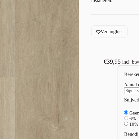
installeren.
Verlanglijst
€
39,95
incl. bt
Bereke
Aantal 
Snijverl
Gee
6%
10%
Benodi