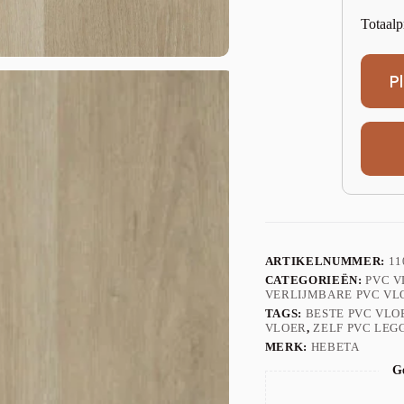
Totaalp
P
ARTIKELNUMMER:
11
CATEGORIEËN:
PVC 
VERLIJMBARE PVC VL
TAGS:
BESTE PVC VLO
VLOER
,
ZELF PVC LEG
MERK:
HEBETA
Ge