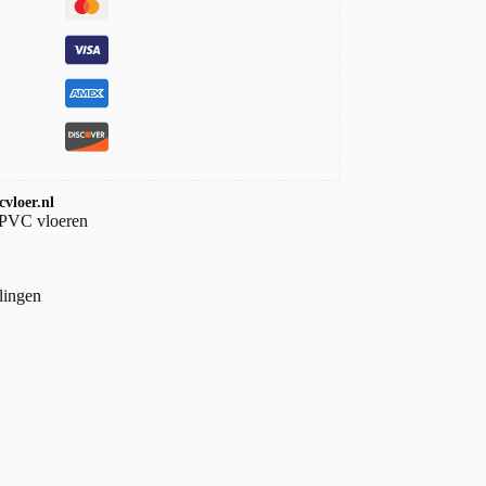
vloer.nl
 PVC vloeren
lingen