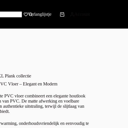
Verlanglijstje
Account
L Plank collectie
PVC Vloer – Elegant en Modern
e PVC vloer combineert een elegante houtlook
en van PVC. De matte afwerking en voelbare
 authentieke uitstraling, terwijl de slijtlaag van
iedt.
rwarming, onderhoudsvriendelijk en eenvoudig te